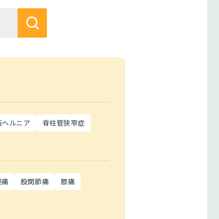
板ヘルニア
脊柱管狭窄症
腰痛
股関節痛
膝痛