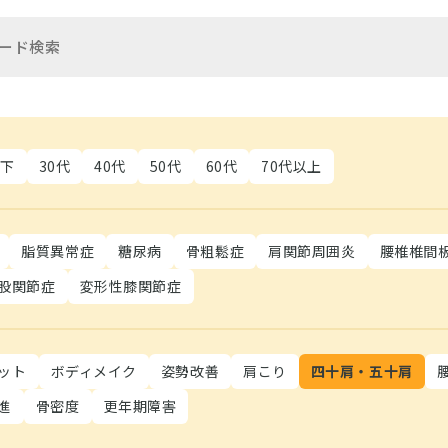
以下
30代
40代
50代
60代
70代以上
脂質異常症
糖尿病
骨粗鬆症
肩関節周囲炎
腰椎椎間
股関節症
変形性膝関節症
ット
ボディメイク
姿勢改善
肩こり
四十肩・五十肩
進
骨密度
更年期障害