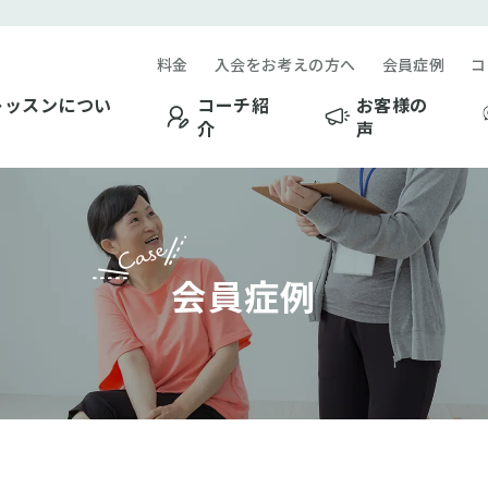
料金
入会をお考えの方へ
会員症例
コ
レッスンについ
コーチ紹
お客様の
介
声
Case
会員症例