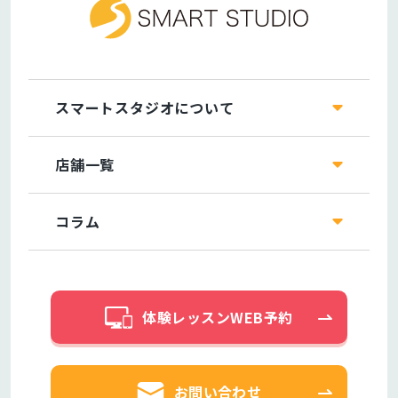
スマートスタジオについて
店舗一覧
コラム
体験レッスンWEB予約
お問い合わせ