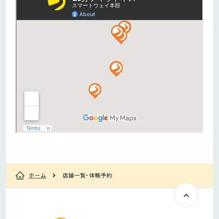
ホーム
店舗一覧・体験予約