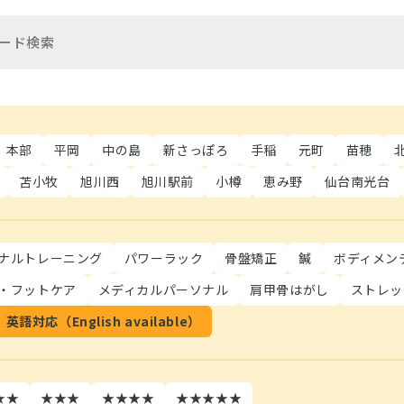
本部
平岡
中の島
新さっぽろ
手稲
元町
苗穂
苫小牧
旭川西
旭川駅前
小樽
恵み野
仙台南光台
ナルトレーニング
パワーラック
骨盤矯正
鍼
ボディメン
・フットケア
メディカルパーソナル
肩甲骨はがし
ストレッ
英語対応（English available）
★★
★★★
★★★★
★★★★★