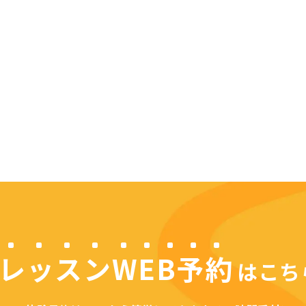
レッスンWEB予約
は
こち