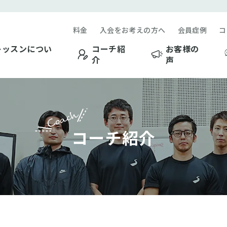
料金
入会をお考えの方へ
会員症例
コ
レッスンについ
コーチ紹
お客様の
介
声
Coach
コーチ紹介