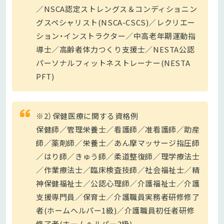
／NSCA認定ストレングス＆コンディショニン
グスペシャリスト(NSCA-CSCS)／レクリエー
ション・インストラクター／中高老年期運動指
導士／高齢者体力つくり支援士／NESTA公認
パーソナルフィットネストレーナー(NESTA
PFT)
※2）保健医療に関する資格例
保健師／管理栄養士／看護師／准看護師／助産
師／薬剤師／栄養士／あん摩マッサージ指圧師
／はり師／きゅう師／柔道整復師／理学療法士
／作業療法士／臨床検査技師／社会福祉士／精
神保健福祉士／公認心理師／介護福祉士／介護
支援専門員／保育士／介護職員実務者研修修了
者(ホームヘルパー1級)／介護職員初任者研修
修了者(ホームヘルパー2級)