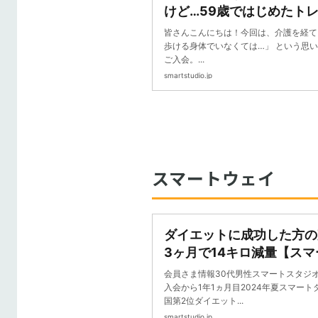
けど…59歳ではじめたト
ートスタジオ】｜お客様の
皆さんこんにちは！今回は、介護を経て
分フィットネス スマート
歩ける身体でいなくては…」 という思
ご入会。...
smartstudio.jp
スマートウェイ
ダイエットに成功した方の
3ヶ月で14キロ減量【スマ
マートウェイ】｜お客様の
会員さま情報30代男性スマートスタジ
分フィットネス スマート
入会から1年1ヵ月目2024年夏スマー
国第2位ダイエット...
smartstudio.jp