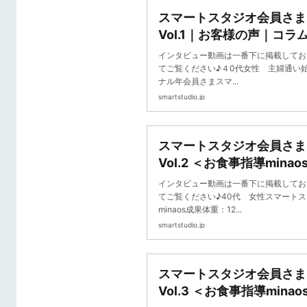
スマートスタジオ会員さま
Vol.1｜お客様の声｜コラ
ネス スマートスタジオ
インタビュー動画は一番下に掲載してお
てご覧ください♪４0代女性 主婦通い始
ナル年会員さまスマ...
smartstudio.jp
スマートスタジオ会員さま
Vol.2 ＜お食事指導min
｜コラム｜20分フィット
インタビュー動画は一番下に掲載してお
タジオ
てご覧ください♪40代 女性スマート
minaos成果体重：12...
smartstudio.jp
スマートスタジオ会員さま
Vol.3 ＜お食事指導min