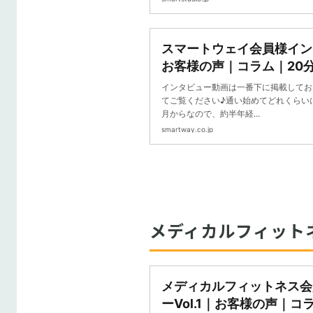
スマートウェイ会員様インタ
お客様の声｜コラム｜2
スマートウェイ
インタビュー動画は一番下に掲載してお
てご覧ください♪通い始めてどれくらい
月からなので、約半年経...
smartway.co.jp
メディカルフィット
メディカルフィットネス会
ーVol.1｜お客様の声｜コ