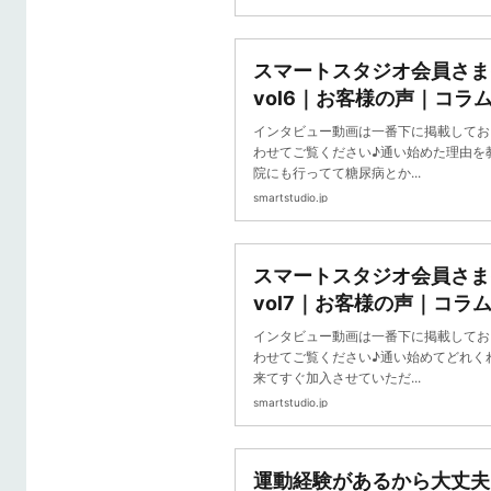
スマートスタジオ会員さ
vol6｜お客様の声｜コラ
ネス スマートスタジオ
インタビュー動画は一番下に掲載してお
わせてご覧ください♪通い始めた理由を
院にも行ってて糖尿病とか...
smartstudio.jp
スマートスタジオ会員さ
vol7｜お客様の声｜コラ
ネス スマートスタジオ
インタビュー動画は一番下に掲載してお
わせてご覧ください♪通い始めてどれく
来てすぐ加入させていただ...
smartstudio.jp
運動経験があるから大丈夫