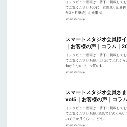
｜コラム｜20分フィット
インタビュー動画は一番下に掲載してお
タジオ
てご覧ください♪50代 女性取り組み内
年3ヶ月継続）お食事指...
smartstudio.jp
スマートスタジオ会員様イン
｜お客様の声｜コラム｜2
ス スマートスタジオ
インタビュー動画は一番下に掲載してお
てご覧ください♪通いはじめてどれくら
旬からなので、今度の1...
smartstudio.jp
スマートスタジオ会員さ
vol5｜お客様の声｜コラ
ネス スマートスタジオ
インタビュー動画は一番下に掲載してお
てご覧ください♪通い始めてどのくらい
ので７か月くらい。どう...
smartstudio.jp