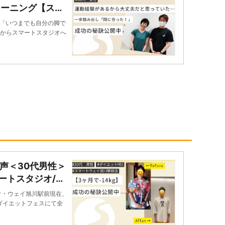
レーニング【スマ
声｜コラム｜20
「いつまでも自分の脚で
スタジオ
いからスマートスタジオへ
声＜30代男性＞
ートスタジオ/ス
声｜コラム｜20
オ・ウェイ旭川駅前現在、
スタジオ
トダイエットフェスにて全