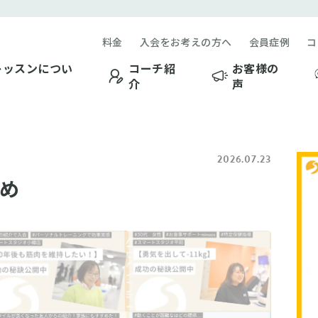
料金
入会をお考えの方へ
会員症例
コ
レッスンについ
コーチ紹
お客様の
介
声
2026.07.23
め