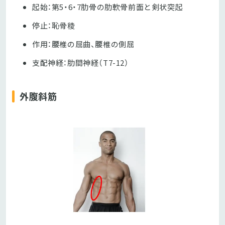
起始：第5・6・7肋骨の肋軟骨前面と剣状突起
停止：恥骨稜
作用：腰椎の屈曲、腰椎の側屈
支配神経：肋間神経（T7-12）
外腹斜筋