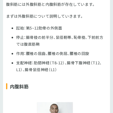
腹斜筋には外腹斜筋と内腹斜筋が存在しています。
まずは外腹斜筋について説明していきます。
起始：第5~12肋骨の外側面
停止：腸骨稜の前半分、鼠径靭帯、恥骨稜、下前前方
では腹直筋鞘
作用：腰椎の屈曲、腰椎の側屈、腰椎の回旋
支配神経：肋間神経（T8-12）、腸骨下腹神経（T12、
L1）、腸骨鼠径神経（L1）
内腹斜筋