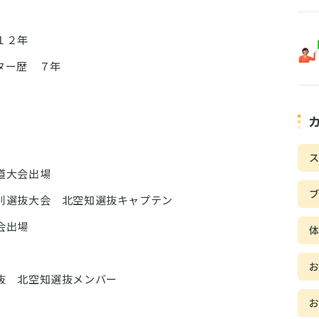
１２年
ター歴 ７年
ス
道大会出場
別選抜大会 北空知選抜キャプテン
会出場
抜 北空知選抜メンバー