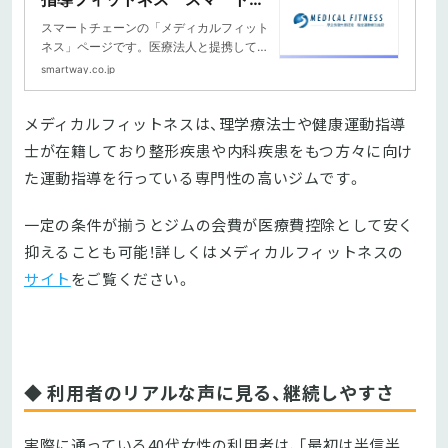
ェイ
スマートチェーンの「メディカルフィット
ネス」ページです。医療法人と提携してい
るメディカルフィットネスについての情報
smartway.co.jp
を掲載しています。脂質異常、糖尿病など
の内臓系疾患（予備軍）の方や整形外科疾
メディカルフィットネスは、理学療法士や健康運動指導
患の方に対して、コメディカルスタッフが
マンツーマンで対応します。
士が在籍しており整形疾患や内科疾患をもつ方々に向け
た運動指導を行っている専門性の高いジムです。
一定の条件が揃うとジムの会費が医療費控除として安く
抑えることも可能！詳しくはメディカルフィットネスの
サイト
をご覧ください。
◆ 利用者のリアルな声に見る、継続しやすさ
実際に通っている40代女性の利用者は、「最初は半信半