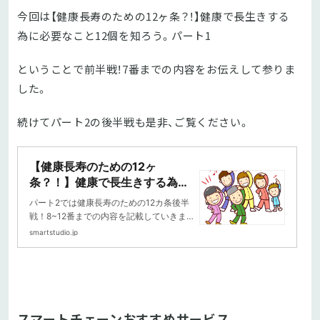
今回は【健康長寿のための12ヶ条？！】健康で長生きする
為に必要なこと12個を知ろう。パート1
ということで前半戦！7番までの内容をお伝えして参りま
した。
続けてパート2の後半戦も是非、ご覧ください。
【健康長寿のための12ヶ
条？！】健康で長生きする為に
必要なこと12個を知ろう。パー
パート2では健康長寿のための12カ条後半
ト2｜ブログ｜コラム｜20分フ
戦！8~12番までの内容を記載していきま
ィットネス スマートスタジオ
す。パート1と合わせて是非、ご覧くださ
smartstudio.jp
い！【健康長寿のための...
スマートチェーンおすすめサービス