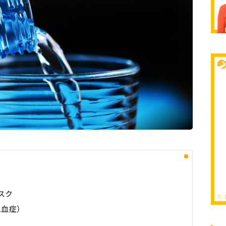
スク
血症）