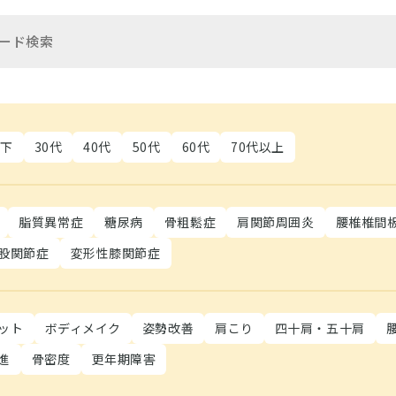
以下
30代
40代
50代
60代
70代以上
脂質異常症
糖尿病
骨粗鬆症
肩関節周囲炎
腰椎椎間
股関節症
変形性膝関節症
ット
ボディメイク
姿勢改善
肩こり
四十肩・五十肩
進
骨密度
更年期障害