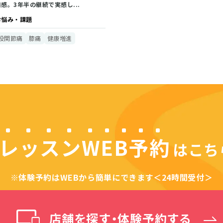
和感。3年半の継続で実感し...
お悩み・課題
股関節痛
膝痛
健康増進
レッスンWEB予約
は
こち
※体験予約はWEBから
簡単にできます＜24時間受付＞
店舗を探す・体験予約する