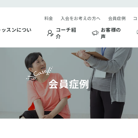
料金
入会をお考えの方へ
会員症例
コ
レッスンについ
コーチ紹
お客様の
介
声
Case
会員症例