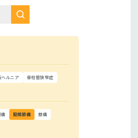
板ヘルニア
脊柱管狭窄症
腰痛
股関節痛
膝痛