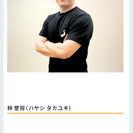
林 誉将（ハヤシ タカユキ）