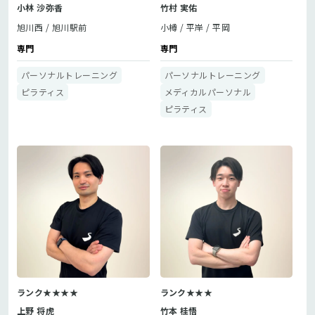
小林 沙弥香
竹村 実佑
旭川西
旭川駅前
小樽
平岸
平岡
専門
専門
パーソナルトレーニング
パーソナルトレーニング
ピラティス
メディカルパーソナル
ピラティス
ランク★★★★
ランク★★★
上野 将虎
竹本 桂悟