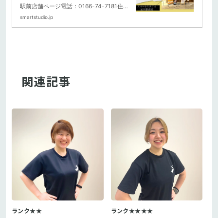
トネス スマートスタジオ
駅前店舗ページ電話：0166-74-7181住
所：旭川市宮下通7丁目2-5 イオンモー
smartstudio.jp
ル旭川駅前店3階...
関連記事
ランク★★
ランク★★★★