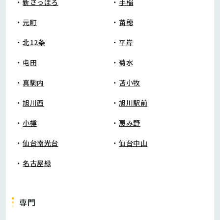
新さっぽろ
手稲
元町
苗穂
北12条
平岸
屯田
菊水
真駒内
苫小牧
旭川西
旭川駅前
小樽
恵み野
仙台南光台
仙台中山
名古屋緑
専門