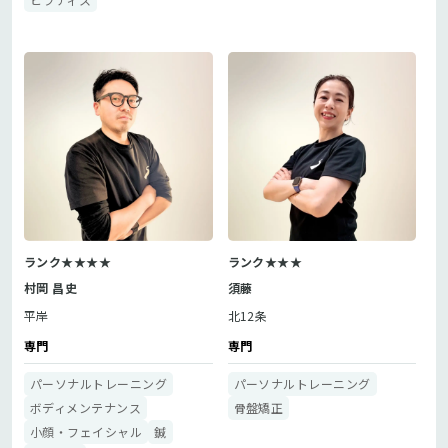
ランク★★★★
ランク★★★
村岡 昌史
須藤
平岸
北12条
専門
専門
パーソナルトレーニング
パーソナルトレーニング
ボディメンテナンス
骨盤矯正
小顔・フェイシャル
鍼