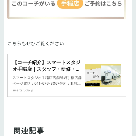
こちらもぜひご覧ください！
【コーチ紹介】スマートスタジ
オ手稲店｜スタッフ・研修・教
育｜コラム｜20分フィットネ
スマートスタジオ手稲店店舗詳細手稲店舗
ス スマートスタジオ
ページ電話：011-676-3067住所：札幌市
手稲区前田1条11丁目1-1 イオン札幌手稲
smartstudio.jp
駅前店 2...
関連記事