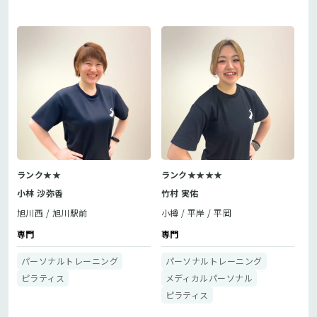
ランク★★
ランク★★★★
小林 沙弥香
竹村 実佑
旭川西
旭川駅前
小樽
平岸
平岡
専門
専門
パーソナルトレーニング
パーソナルトレーニング
ピラティス
メディカルパーソナル
ピラティス