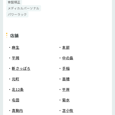
骨盤矯正
メディカルパーソナル
パワーラック
店舗
麻生
本部
平岡
中の島
新さっぽろ
手稲
元町
苗穂
北12条
平岸
屯田
菊水
真駒内
苫小牧