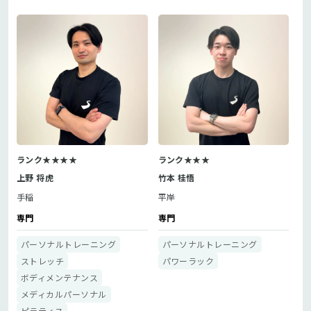
ランク★★★★
ランク★★★
上野 将虎
竹本 桂悟
手稲
平岸
専門
専門
パーソナルトレーニング
パーソナルトレーニング
ストレッチ
パワーラック
ボディメンテナンス
メディカルパーソナル
ピラティス