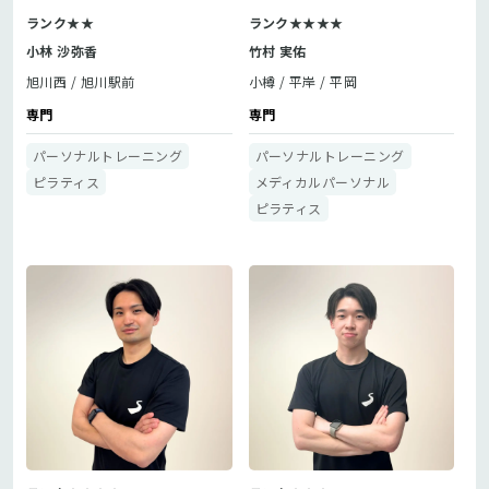
ランク★★
ランク★★★★
小林 沙弥香
竹村 実佑
旭川西
旭川駅前
小樽
平岸
平岡
専門
専門
パーソナルトレーニング
パーソナルトレーニング
ピラティス
メディカルパーソナル
ピラティス