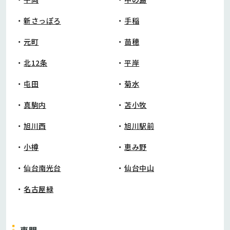
新さっぽろ
手稲
元町
苗穂
北12条
平岸
屯田
菊水
真駒内
苫小牧
旭川西
旭川駅前
小樽
恵み野
仙台南光台
仙台中山
名古屋緑