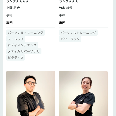
ランク★★★★
ランク★★★
上野 将虎
竹本 桂悟
手稲
平岸
専門
専門
パーソナルトレーニング
パーソナルトレーニング
ストレッチ
パワーラック
ボディメンテナンス
メディカルパーソナル
ピラティス