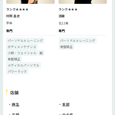
ランク★★★★
ランク★★★
村岡 昌史
須藤
平岸
北12条
専門
専門
パーソナルトレーニング
パーソナルトレーニング
ボディメンテナンス
骨盤矯正
小顔・フェイシャル
鍼
骨盤矯正
メディカルパーソナル
パワーラック
店舗
麻生
本部
平岡
中の島