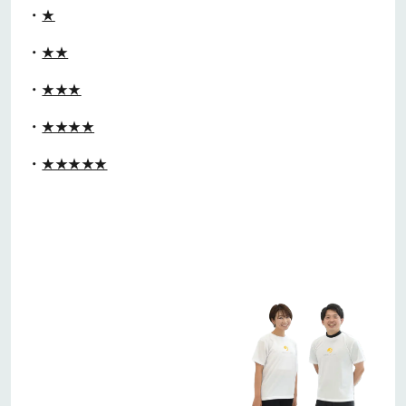
★
★★
★★★
★★★★
★★★★★