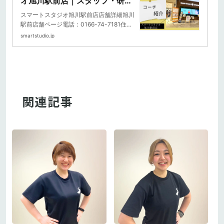
オ旭川駅前店｜スタッフ・研
修・教育｜コラム｜20分フィッ
スマートスタジオ旭川駅前店店舗詳細旭川
トネス スマートスタジオ
駅前店舗ページ電話：0166-74-7181住
所：旭川市宮下通7丁目2-5 イオンモー
smartstudio.jp
ル旭川駅前店3階...
関連記事