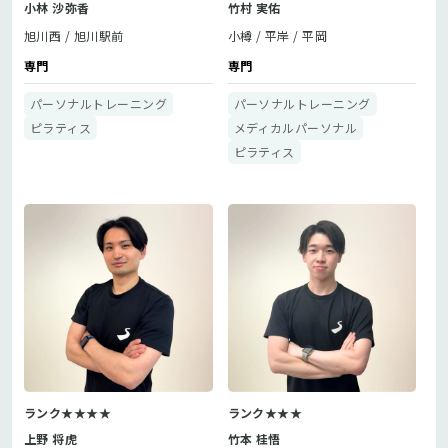
小林 沙弥香
竹村 実佑
旭川西
旭川駅前
小樽
平岸
平岡
専門
専門
パーソナルトレーニング
パーソナルトレーニング
ピラティス
メディカルパーソナル
ピラティス
ランク★★★★
ランク★★★
上野 将虎
竹本 桂悟