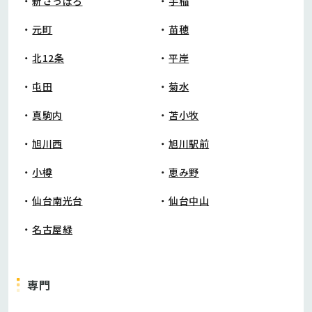
新さっぽろ
手稲
元町
苗穂
北12条
平岸
屯田
菊水
真駒内
苫小牧
旭川西
旭川駅前
小樽
恵み野
仙台南光台
仙台中山
名古屋緑
専門