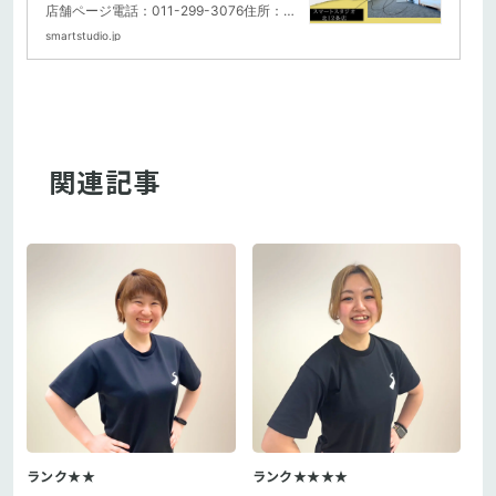
ス スマートスタジオ
店舗ページ電話：011-299-3076住所：札
幌市東区北12条東4丁目2-1 N12...
smartstudio.jp
関連記事
ランク★★
ランク★★★★