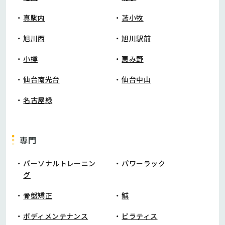
真駒内
苫小牧
旭川西
旭川駅前
小樽
恵み野
仙台南光台
仙台中山
名古屋緑
専門
パーソナルトレーニン
パワーラック
グ
骨盤矯正
鍼
ボディメンテナンス
ピラティス