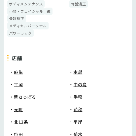
ボディメンテナンス
骨盤矯正
小顔・フェイシャル
鍼
骨盤矯正
メディカルパーソナル
パワーラック
店舗
麻生
本部
平岡
中の島
新さっぽろ
手稲
元町
苗穂
北12条
平岸
屯田
菊水