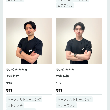
ピラティス
ランク★★★★
ランク★★★
上野 将虎
竹本 桂悟
手稲
平岸
専門
専門
パーソナルトレーニング
パーソナルトレーニング
ストレッチ
パワーラック