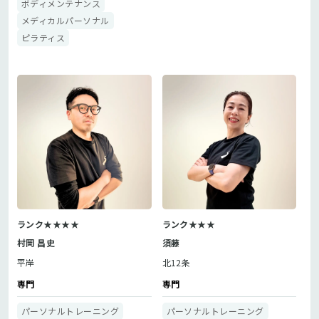
ボディメンテナンス
メディカルパーソナル
ピラティス
ランク★★★★
ランク★★★
村岡 昌史
須藤
平岸
北12条
専門
専門
パーソナルトレーニング
パーソナルトレーニング