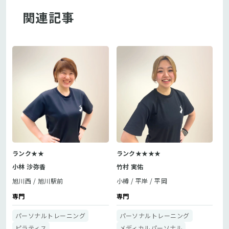
関連記事
ランク★★
ランク★★★★
小林 沙弥香
竹村 実佑
旭川西
旭川駅前
小樽
平岸
平岡
専門
専門
パーソナルトレーニング
パーソナルトレーニング
ピラティス
メディカルパーソナル