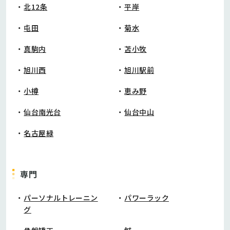
北12条
平岸
屯田
菊水
真駒内
苫小牧
旭川西
旭川駅前
小樽
恵み野
仙台南光台
仙台中山
名古屋緑
専門
パーソナルトレーニン
パワーラック
グ