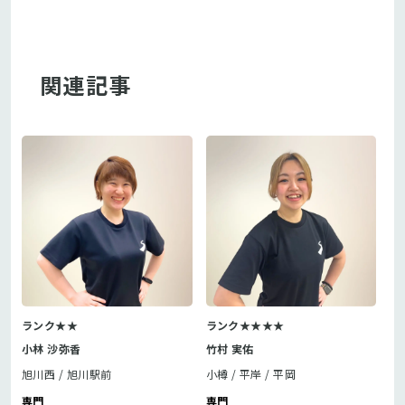
関連記事
ランク★★
ランク★★★★
小林 沙弥香
竹村 実佑
旭川西
旭川駅前
小樽
平岸
平岡
専門
専門