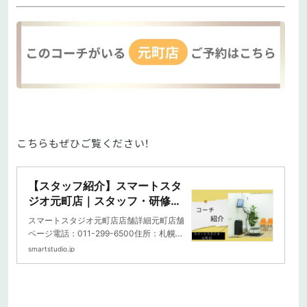
こちらもぜひご覧ください！
【スタッフ紹介】スマートスタ
ジオ元町店｜スタッフ・研修・
教育｜コラム｜20分フィットネ
スマートスタジオ元町店店舗詳細元町店舗
ス スマートスタジオ
ページ電話：011-299-6500住所：札幌市
東区北31条東15丁目1-1 イオン札幌元町店
smartstudio.jp
3階アク...