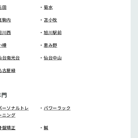
屯田
菊水
真駒内
苫小牧
旭川西
旭川駅前
小樽
恵み野
仙台南光台
仙台中山
名古屋緑
専門
パーソナルトレ
パワーラック
ーニング
骨盤矯正
鍼