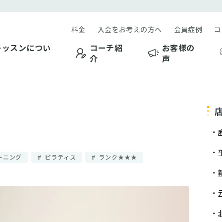
料金
入会をお考えの方へ
会員症例
コ
レッスンについ
コーチ紹
お客様の
介
声
ーニング
ピラティス
ランク★★★