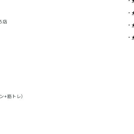
ろ店
ン+筋トレ）