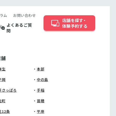
ラム
お問い合わせ
店舗を探す・
よくあるご質
体験予約する
問
店舗
麻生
本部
平岡
中の島
新さっぽろ
手稲
元町
苗穂
北12条
平岸