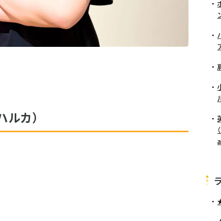
ハルカ）
（
a