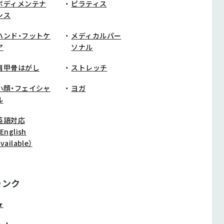
ボディメンテナ
ピラティス
ンス
ハンド・フットケ
メディカルパー
ア
ソナル
肩甲骨はがし
ストレッチ
小顔・フェイシャ
ヨガ
ル
英語対応
English
vailable）
ランク
★