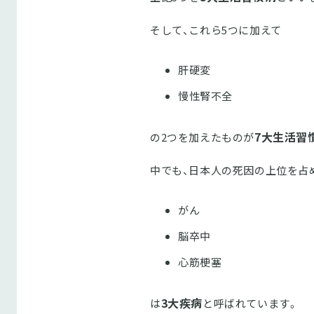
そして、これら5つに加えて
肝硬変
慢性腎不全
7大生活習
の2つを加えたものが
中でも、日本人の死因の上位を占
がん
脳卒中
心筋梗塞
3大疾病
は
と呼ばれています。