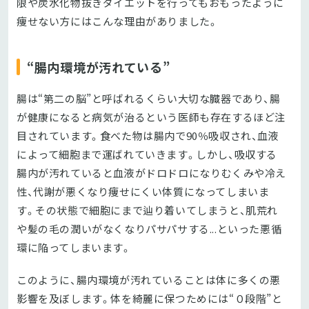
限や炭水化物抜きダイエットを行ってもおもったように
痩せない方にはこんな理由がありました。
“腸内環境が汚れている”
腸は“第二の脳”と呼ばれるくらい大切な臓器であり、腸
が健康になると病気が治るという医師も存在するほど注
目されています。食べた物は腸内で90％吸収され、血液
によって細胞まで運ばれていきます。しかし、吸収する
腸内が汚れていると血液がドロドロになりむくみや冷え
性、代謝が悪くなり痩せにくい体質になってしまいま
す。その状態で細胞にまで辿り着いてしまうと、肌荒れ
や髪の毛の潤いがなくなりパサパサする...といった悪循
環に陥ってしまいます。
このように、腸内環境が汚れていることは体に多くの悪
影響を及ぼします。体を綺麗に保つためには“０段階”と