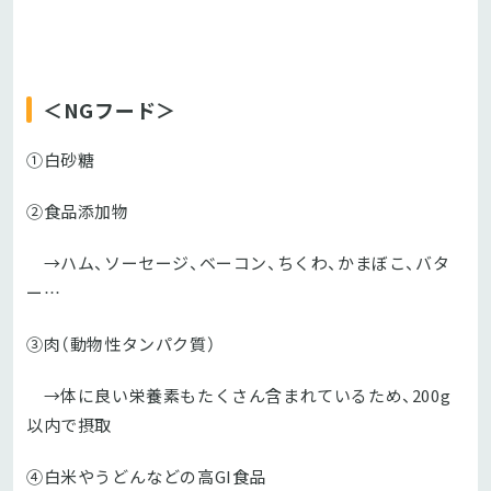
＜NGフード＞
①白砂糖
②食品添加物
→ハム、ソーセージ、ベーコン、ちくわ、かまぼこ、バタ
ー…
③肉（動物性タンパク質）
→体に良い栄養素もたくさん含まれているため、200g
以内で摂取
④白米やうどんなどの高GI食品