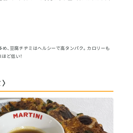
多め、豆腐チヂミはヘルシーで高タンパク。カロリーも
alほど低い！
〉