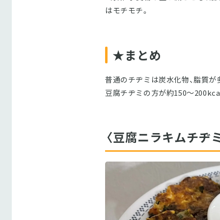
はモチモチ。
★まとめ
普通のチヂミは炭水化物、脂質が
豆腐チヂミの方が約150～200kc
〈豆腐ニラキムチヂミ