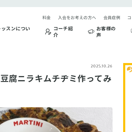
料金
入会をお考えの方へ
会員症例
コ
レッスンについ
コーチ紹
お客様の
介
声
2025.10.26
！豆腐ニラキムチヂミ作ってみ