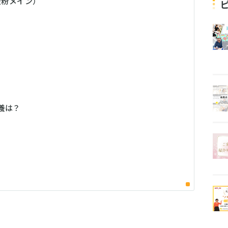
麦粉メイン）
養は？