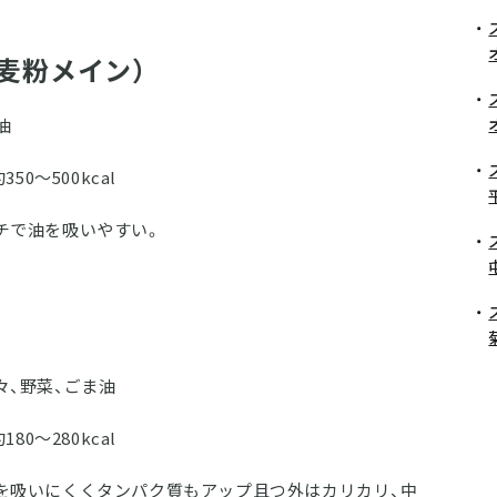
麦粉メイン）
油
50～500kcal
チで油を吸いやすい。
々、野菜、ごま油
80～280kcal
油を吸いにくくタンパク質もアップ且つ外はカリカリ、中