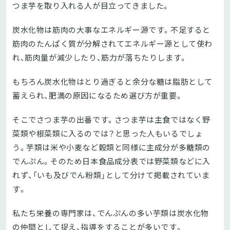
つま芋を取り入れる人が目立ってきました。
炭水化物は筋肉の大事なエネルギー源です。不足すると
筋肉のたんぱく質が分解されてエネルギー源として使わ
れ、筋肉量が減少したり、筋力が落ちたりします。
もちろん炭水化物はとり過ぎると余分な糖は脂肪として
蓄えられ、肥満の原因になるため選び方が重要。
そこでさつま芋の出番です。さつま芋は主食ではなく野
菜類や根菜類に入るのでは？と思った人もいるでしょ
う。芋類は米や小麦など穀類と同様に主成分が多糖類の
でんぷん。そのため日本食品成分表では野菜類などに入
れず、「いも及びでん粉類」として分けて掲載されていま
す。
私たち栄養の専門家は、でんぷんの多い芋類は炭水化物
の仲間として捉え、指導をすることが多いです。