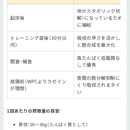
体がカタボリック状態（
起床後
解）になっているため速
に補給
トレーニング直後（30分以
吸収の早さを活かして
内）
と筋合成を最大化
高たんぱく低脂質な軽
間食・補食
して優秀
夜間の筋分解抑制には
就寝前（WPCよりカゼイン
くり吸収されるタイプ
が理想）
い
1回あたりの摂取量の目安
：
男性：20～30g（たんぱく質として）