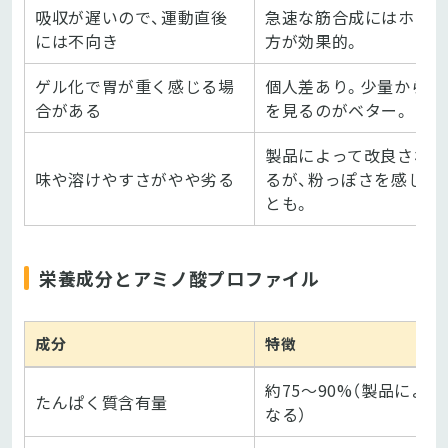
吸収が遅いので、運動直後
急速な筋合成にはホエ
には不向き
方が効果的。
ゲル化で胃が重く感じる場
個人差あり。少量から様
合がある
を見るのがベター。
製品によって改良されて
味や溶けやすさがやや劣る
るが、粉っぽさを感じる
とも。
栄養成分とアミノ酸プロファイル
成分
特徴
約75〜90%（製品により
たんぱく質含有量
なる）