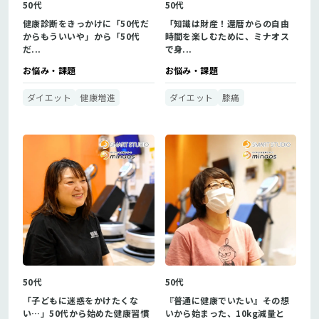
50代
50代
健康診断をきっかけに「50代だ
「知識は財産！還暦からの自由
からもういいや」から「50代
時間を楽しむために、ミナオス
だ...
で身...
お悩み・課題
お悩み・課題
ダイエット
健康増進
ダイエット
膝痛
50代
50代
「子どもに迷惑をかけたくな
『普通に健康でいたい』その想
い…」50代から始めた健康習慣
いから始まった、10kg減量と