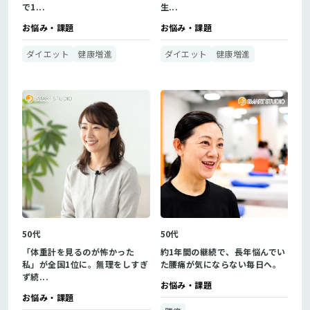
で1...
生...
お悩み・課題
お悩み・課題
ダイエット
健康増進
ダイエット
健康増進
50代
50代
「体重計を見るのが怖かった
約1年間の継続で、長年悩んでい
私」が全国1位に。無理をしすぎ
た腰痛が気にならない毎日へ。
ず続...
お悩み・課題
お悩み・課題